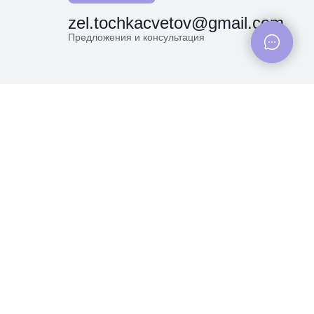
zel.tochkacvetov@gmail.com
Предложения и консультация
Адрес:
г. Зеленоград, корпус
1824, рядом с Дикси
прещенная
альности
Разработка сайта