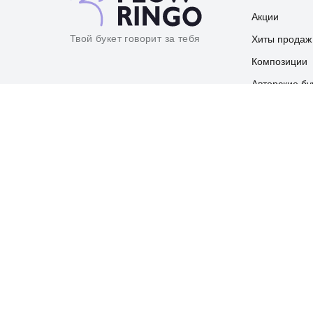
Акции
Твой букет говорит за тебя
Хиты продаж
Композиции
Авторские бу
Подарки
ИП Дорошенко 
ИНН: 5044097
ОГРНИП: 3185
© 2020 Flow Ringo. All Rights Reserved.
//** Увеличение шрифта для корзины