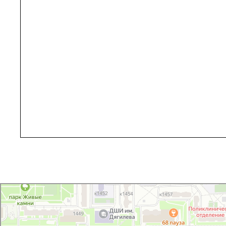
Зеленоград
Зеленоград, к1824 — Яндекс Карти