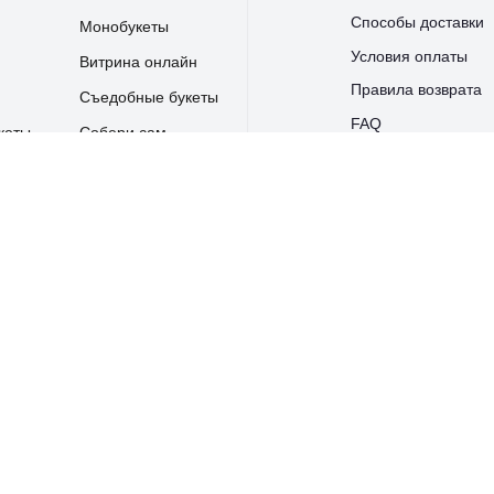
Способы доставки
Монобукеты
Условия оплаты
Витрина онлайн
Правила возврата
Съедобные букеты
FAQ
кеты
Собери сам
* Мета (Meta Platforms) - за
в РФ организация
Б.С.
60749
Политика конфиденци
00700002768
Tilda
Made on